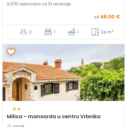
9.2/10 zasnovano na 10 recenzije
48.00 €
od
2
2
1
1
24 m
Milica - mansarda u centru Vrbnika
Vrbnik