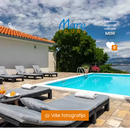
MENI
0
Više fotografija