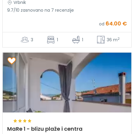
Vrbnik
9.7/10 zasnovano na 7 recenzije
64.00 €
od
2
3
1
1
36 m
MaRe 1 - blizu plaže i centra