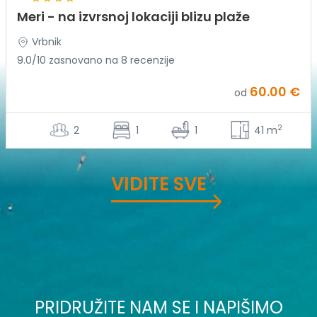
Meri - na izvrsnoj lokaciji blizu plaže
Vrbnik
9.0/10 zasnovano na 8 recenzije
60.00 €
od
2
2
1
1
41 m
VIDITE SVE
PRIDRUŽITE NAM SE I NAPIŠIMO