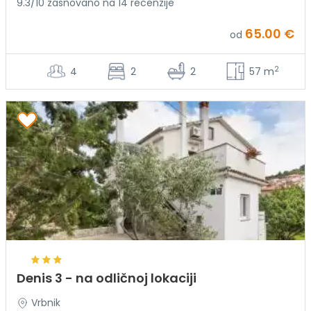
9.3/10 zasnovano na 14 recenzije
65.00 €
od
2
4
2
2
57 m
Denis 3 - na odličnoj lokaciji
Vrbnik