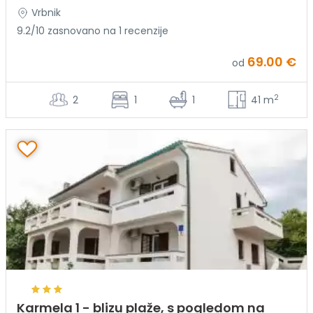
Vrbnik
9.2/10 zasnovano na 1 recenzije
69.00 €
od
2
2
1
1
41 m
Karmela 1 - blizu plaže, s pogledom na