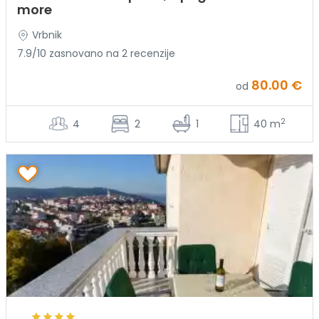
more
Vrbnik
7.9/10 zasnovano na 2 recenzije
80.00 €
od
2
4
2
1
40 m