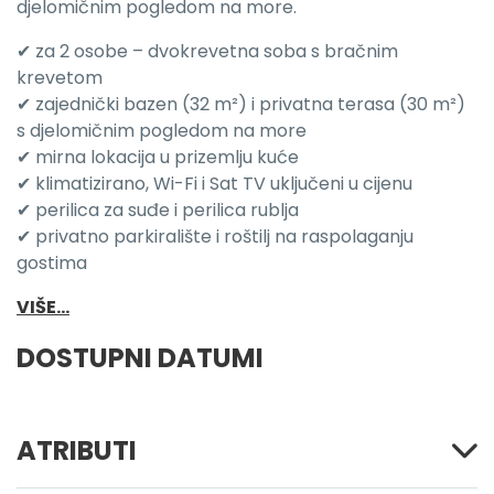
djelomičnim pogledom na more.
✔ za 2 osobe – dvokrevetna soba s bračnim
krevetom
✔ zajednički bazen (32 m²) i privatna terasa (30 m²)
s djelomičnim pogledom na more
✔ mirna lokacija u prizemlju kuće
✔ klimatizirano, Wi-Fi i Sat TV uključeni u cijenu
✔ perilica za suđe i perilica rublja
✔ privatno parkiralište i roštilj na raspolaganju
gostima
VIŠE...
DOSTUPNI DATUMI
ATRIBUTI