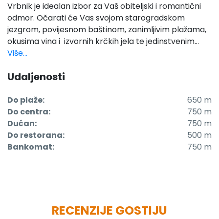
Vrbnik je idealan izbor za Vaš obiteljski i romantični
odmor. Očarati će Vas svojom starogradskom
jezgrom, povijesnom baštinom, zanimljivim plažama,
okusima vina i izvornih krčkih jela te jedinstvenim...
Više...
Udaljenosti
Do plaže:
650 m
Do centra:
750 m
Dućan:
750 m
Do restorana:
500 m
Bankomat:
750 m
RECENZIJE GOSTIJU