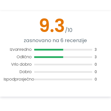
9.3
/10
zasnovano na 6 recenzije
Izvanredno
3
Odlično
3
Vrlo dobro
0
Dobro
0
Ispodprosječno
0