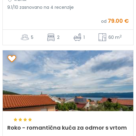
9.1/10 zasnovano na 4 recenzije
79.00 €
od
2
5
2
1
60 m
Roko - romantična kuća za odmor s vrtom