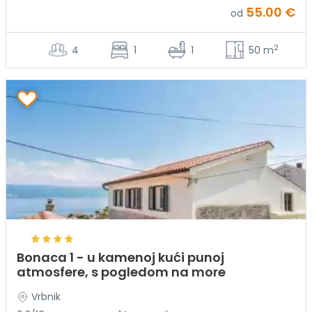
55.00 €
od
2
4
1
1
50 m
Bonaca 1 - u kamenoj kući punoj
atmosfere, s pogledom na more
Vrbnik