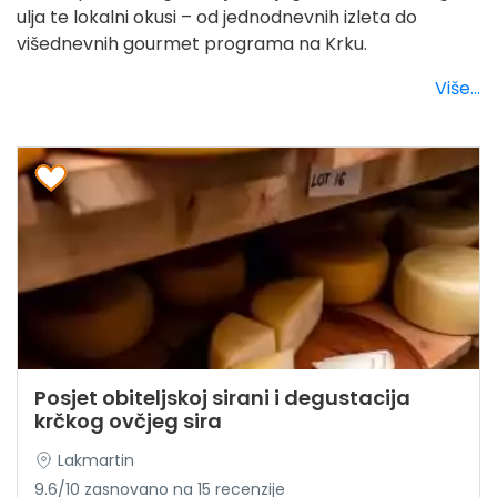
ulja te lokalni okusi – od jednodnevnih izleta do
višednevnih gourmet programa na Krku.
Više...
Posjet obiteljskoj sirani i degustacija
krčkog ovčjeg sira
Lakmartin
9.6/10 zasnovano na 15 recenzije