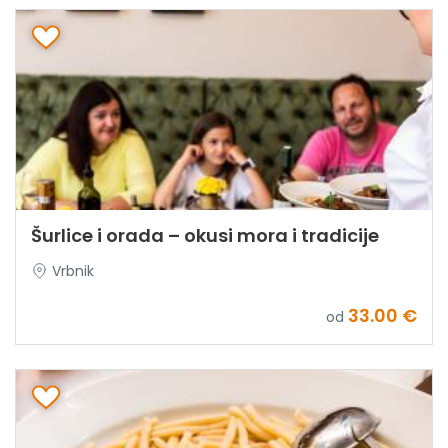
Šurlice i orada – okusi mora i tradicije
Vrbnik
33.00 €
od