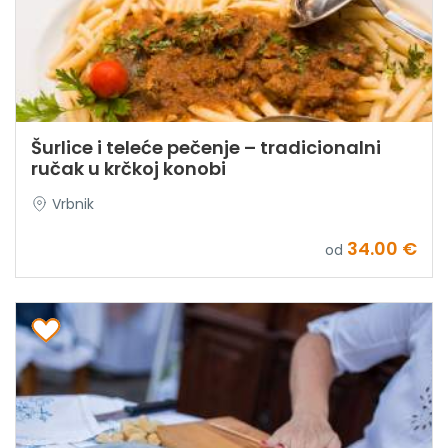
Šurlice i teleće pečenje – tradicionalni
ručak u krčkoj konobi
Vrbnik
34.00 €
od