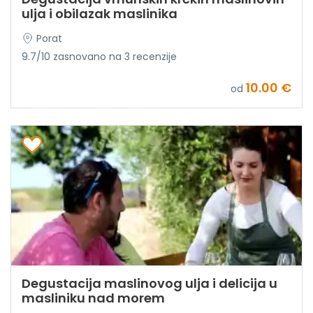
ulja i obilazak maslinika
Porat
9.7/10 zasnovano na 3 recenzije
10.00 €
od
Degustacija maslinovog ulja i delicija u
masliniku nad morem