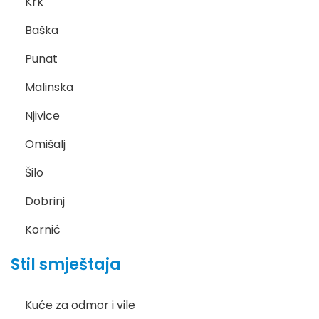
Krk
Baška
Punat
Malinska
Njivice
Omišalj
Šilo
Dobrinj
Kornić
Stil smještaja
Kuće za odmor i vile