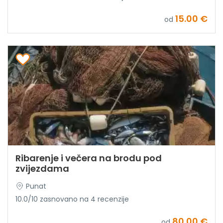
15.00 €
od
Ribarenje i večera na brodu pod
zvijezdama
Punat
10.0/10 zasnovano na 4 recenzije
80.00 €
od