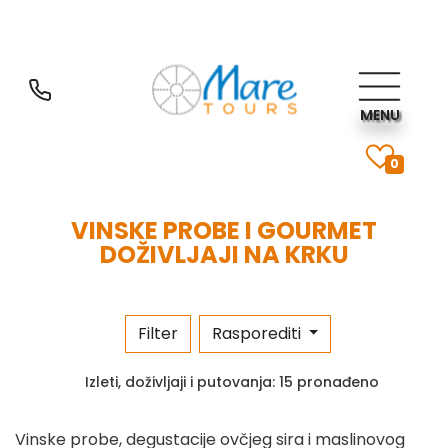
MENU
0
VINSKE PROBE I GOURMET
DOŽIVLJAJI NA KRKU
Filter
Rasporediti
Izleti, doživljaji i putovanja:
15 pronađeno
Vinske probe, degustacije ovčjeg sira i maslinovog