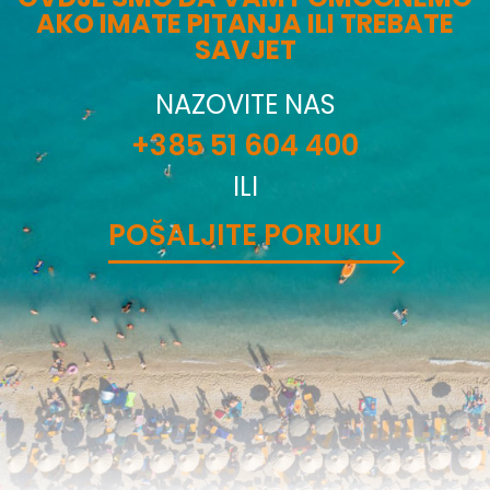
AKO IMATE PITANJA ILI TREBATE
SAVJET
NAZOVITE NAS
+385 51 604 400
ILI
POŠALJITE PORUKU