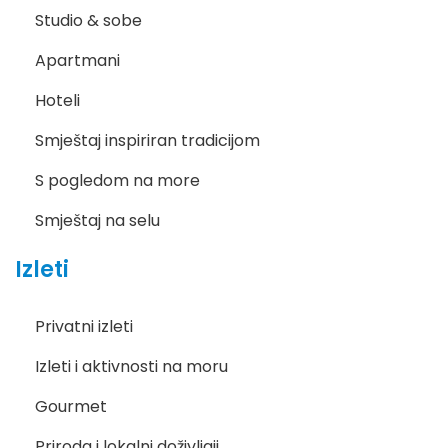
Studio & sobe
Apartmani
Hoteli
Smještaj inspiriran tradicijom
S pogledom na more
Smještaj na selu
Izleti
Privatni izleti
Izleti i aktivnosti na moru
Gourmet
Priroda i lokalni doživljaji