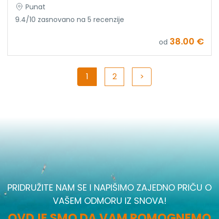
Punat
9.4/10 zasnovano na 5 recenzije
38.00 €
od
1
2
>
PRIDRUŽITE NAM SE I NAPIŠIMO ZAJEDNO PRIČU O
VAŠEM ODMORU IZ SNOVA!
OVDJE SMO DA VAM POMOGNEMO