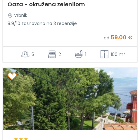
Oaza - okružena zelenilom
Vrbnik
8.9/10 zasnovano na 3 recenzije
59.00 €
od
2
5
2
1
100 m