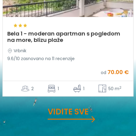
Bela 1 - moderan apartman s pogledom
na more, blizu plaže
Vrbnik
9.6/10 zasnovano na 11 recenzije
70.00 €
od
2
2
1
1
50 m
VIDITE SVE