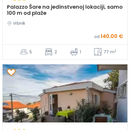
Palazzo Šare na jedinstvenoj lokaciji, samo
100 m od plaže
Vrbnik
140.00 €
od
2
5
2
1
77 m