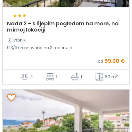
Nada 2 - s lijepim pogledom na more, na
mirnoj lokaciji
Vrbnik
9.3/10 zasnovano na 3 recenzije
59.00 €
od
2
3
1
1
50 m