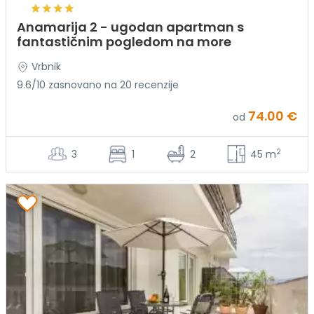
Anamarija 2 - ugodan apartman s
fantastičnim pogledom na more
Vrbnik
9.6/10 zasnovano na 20 recenzije
74.00 €
od
2
3
1
2
45 m