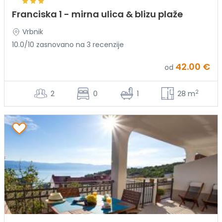
Franciska 1 - mirna ulica & blizu plaže
Vrbnik
10.0/10 zasnovano na 3 recenzije
42.00 €
od
2
2
0
1
28 m