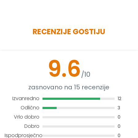
RECENZIJE GOSTIJU
9.6
/10
zasnovano na 15 recenzije
Izvanredno
12
Odlično
3
Vrlo dobro
0
Dobro
0
Ispodprosječno
0