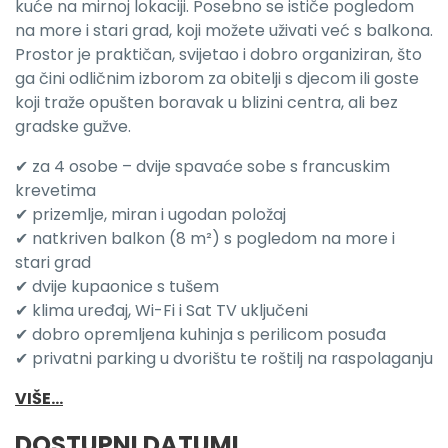
kuće na mirnoj lokaciji. Posebno se ističe pogledom
na more i stari grad, koji možete uživati već s balkona.
Prostor je praktičan, svijetao i dobro organiziran, što
ga čini odličnim izborom za obitelji s djecom ili goste
koji traže opušten boravak u blizini centra, ali bez
gradske gužve.
✔ za 4 osobe – dvije spavaće sobe s francuskim
krevetima
✔ prizemlje, miran i ugodan položaj
✔ natkriven balkon (8 m²) s pogledom na more i
stari grad
✔ dvije kupaonice s tušem
✔ klima uređaj, Wi-Fi i Sat TV uključeni
✔ dobro opremljena kuhinja s perilicom posuđa
✔ privatni parking u dvorištu te roštilj na raspolaganju
VIŠE...
DOSTUPNI DATUMI