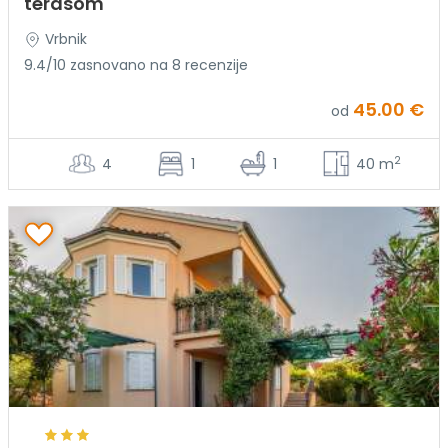
terasom
Vrbnik
9.4/10 zasnovano na 8 recenzije
45.00 €
od
2
4
1
1
40 m