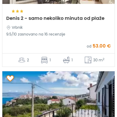
Denis 2 - samo nekoliko minuta od plaže
Vrbnik
9.5/10 zasnovano na 16 recenzije
53.00 €
od
2
2
1
1
30 m