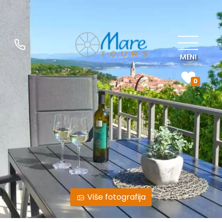
MENI
0
Više fotografija