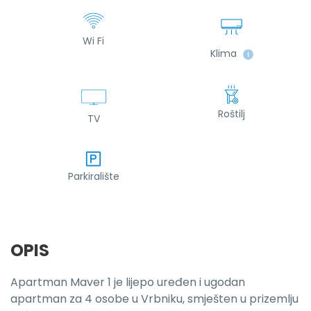
Wi Fi
Klima
ℹ
Roštilj
TV
Parkiralište
OPIS
Apartman Maver 1 je lijepo uređen i ugodan
apartman za 4 osobe u Vrbniku, smješten u prizemlju