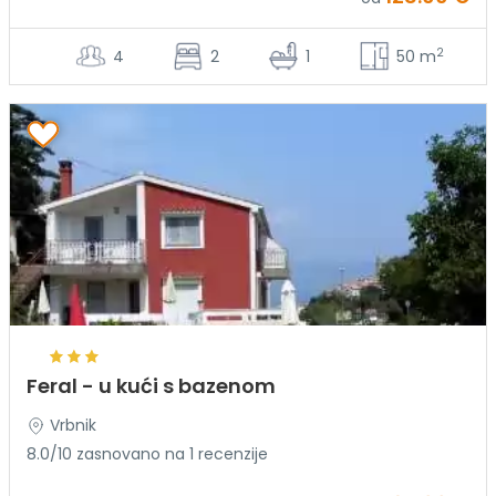
2
4
2
1
50 m
Feral - u kući s bazenom
Vrbnik
8.0/10 zasnovano na 1 recenzije