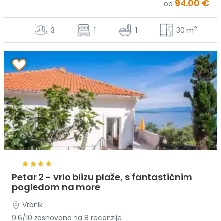
94.00 €
od
2
3
1
1
30 m
Petar 2 - vrlo blizu plaže, s fantastičnim
pogledom na more
Vrbnik
9.6/10 zasnovano na 8 recenzije