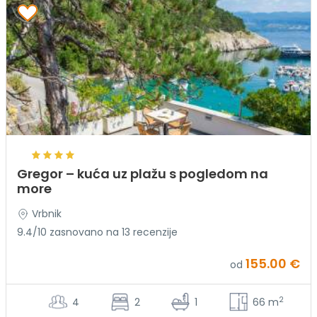
Gregor – kuća uz plažu s pogledom na
more
Vrbnik
9.4/10 zasnovano na 13 recenzije
155.00 €
od
2
4
2
1
66 m