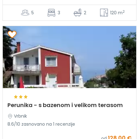
2
5
3
2
120 m
Perunika - s bazenom i velikom terasom
Vrbnik
8.6/10 zasnovano na 1 recenzije
128.00 €
od