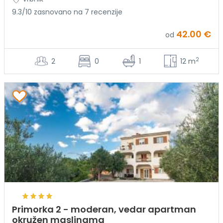
9.3/10 zasnovano na 7 recenzije
42.00 €
od
2
2
0
1
12 m
Primorka 2 - moderan, vedar apartman
okružen maslinama