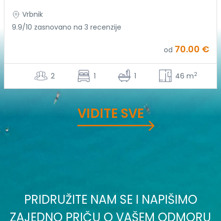
Vrbnik
9.9/10 zasnovano na 3 recenzije
70.00 €
od
2
2
1
1
46 m
VIDITE SVE
PRIDRUŽITE NAM SE I NAPIŠIMO
ZAJEDNO PRIČU O VAŠEM ODMORU