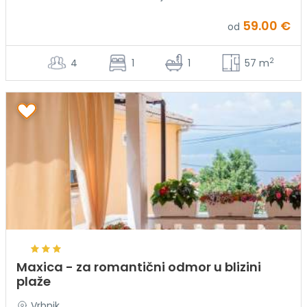
59.00 €
od
2
4
1
1
57 m
Maxica - za romantični odmor u blizini
plaže
Vrbnik