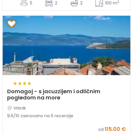
2
5
2
2
100 m
Domagoj - s jacuzzijem i odličnim
pogledom na more
Vrbnik
9.6/10 zasnovano na 6 recenzije
115.00 €
od