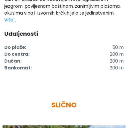
jezgrom, povijesnom baštinom, zanimljivim plažama,
okusima vina i izvornih krčkih jela te jedinstvenim...
Više...
Udaljenosti
Do plaže:
50 m
Do centra:
200 m
Dućan:
200 m
Bankomat:
200 m
SLIČNO