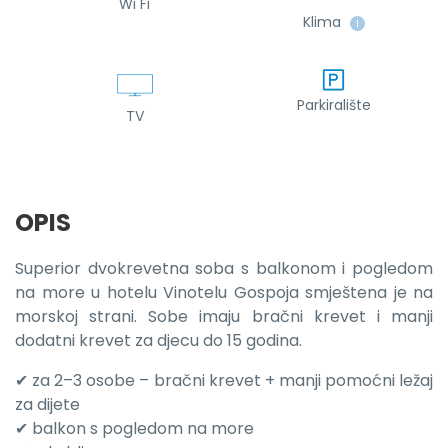
Wi Fi
Klima
ℹ
Parkiralište
TV
OPIS
Superior dvokrevetna soba s balkonom i pogledom
na more u hotelu Vinotelu Gospoja smještena je na
morskoj strani. Sobe imaju bračni krevet i manji
dodatni krevet za djecu do 15 godina.
✔ za 2–3 osobe – bračni krevet + manji pomoćni ležaj
za dijete
✔ balkon s pogledom na more