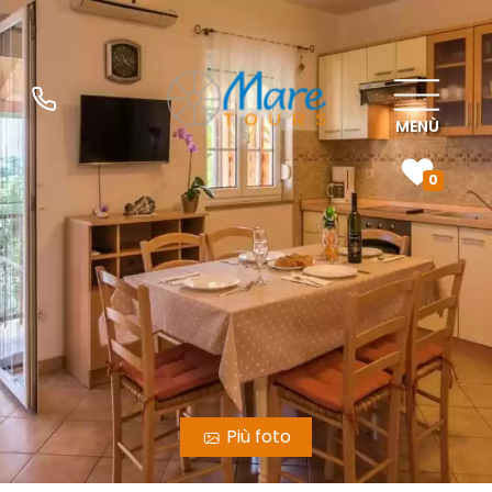
MENÙ
0
Più foto