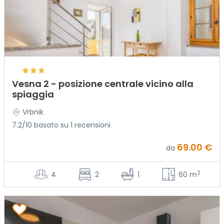
Vesna 2 - posizione centrale vicino alla
spiaggia
Vrbnik
7.2/10 basato su 1 recensioni
69.00 €
da
2
4
2
1
60 m