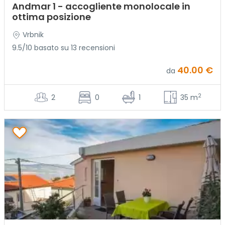
Andmar 1 - accogliente monolocale in
ottima posizione
Vrbnik
9.5/10 basato su 13 recensioni
40.00 €
da
2
2
0
1
35 m