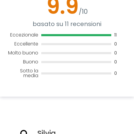
9.9
/10
basato su 11 recensioni
Eccezionale
11
Eccellente
0
Molto buono
0
Buono
0
Sotto la
0
media
Silvia