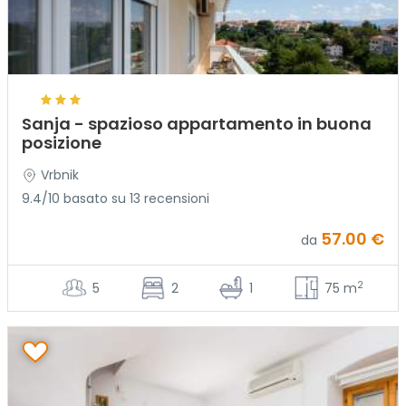
Sanja - spazioso appartamento in buona
posizione
Vrbnik
9.4/10 basato su 13 recensioni
57.00 €
da
2
5
2
1
75 m