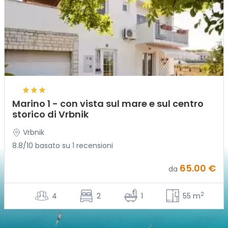
Marino 1 - con vista sul mare e sul centro
storico di Vrbnik
Vrbnik
8.8/10 basato su 1 recensioni
65.00 €
da
2
4
2
1
55 m