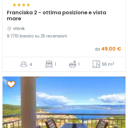
Franciska 2 - ottima posizione e vista
mare
Vrbnik
9.7/10 basato su 25 recensioni
49.00 €
da
2
4
1
1
56 m