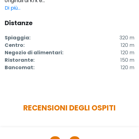
originali di Krk e...
Di più...
Distanze
Spiaggia:
320 m
Centro:
120 m
Negozio di alimentari:
120 m
Ristorante:
150 m
Bancomat:
120 m
RECENSIONI DEGLI OSPITI