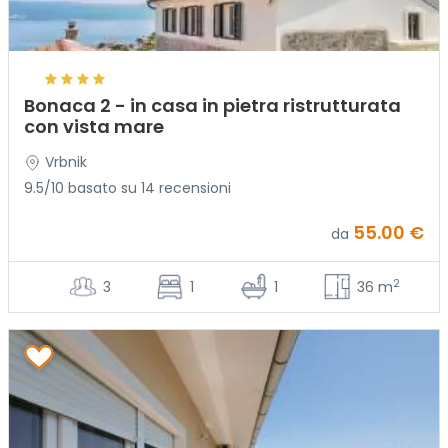
Bonaca 2 - in casa in pietra ristrutturata
con vista mare
Vrbnik
9.5/10 basato su 14 recensioni
55.00 €
da
2
3
1
1
36 m