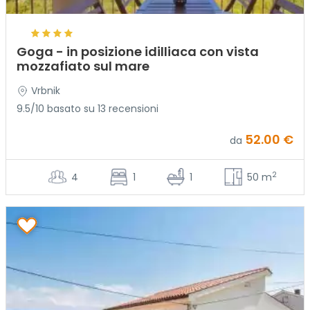
Goga - in posizione idilliaca con vista
mozzafiato sul mare
Vrbnik
9.5/10 basato su 13 recensioni
52.00 €
da
2
4
1
1
50 m