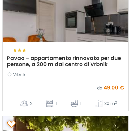
Pavao – appartamento rinnovato per due
persone, a 200 m dal centro di Vrbnik
Vrbnik
49.00 €
da
2
2
1
1
30 m