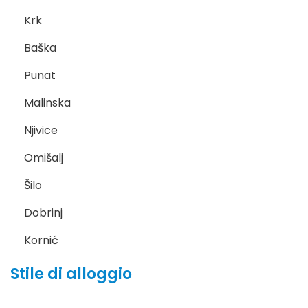
Krk
Baška
Punat
Malinska
Njivice
Omišalj
Šilo
Dobrinj
Kornić
Stile di alloggio