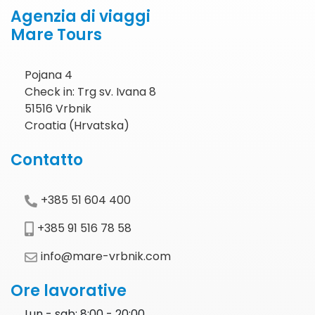
Agenzia di viaggi
Mare Tours
Pojana 4
Check in: Trg sv. Ivana 8
51516 Vrbnik
Croatia (Hrvatska)
Contatto
+385 51 604 400
+385 91 516 78 58
info@mare-vrbnik.com
Ore lavorative
Lun - sab: 8:00 - 20:00