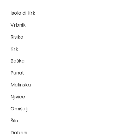
Isola di Krk
Vrbnik
Risika
Krk
Baška
Punat
Malinska
Njivice
Omišalj
Šilo
Dobrinj