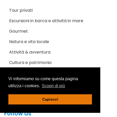
Tour privati
Escursioni in barca e attività in mare
Gourmet
Natura e vita locale
Attività & avventura
Cultura e patrimonio
Crea e Vivi l’esperienza
Vi informiamo su come questa pagina
Offerta speciale
utilizza i cookies.
Scopri di più
Capisco!
Prenota 7 / ne paghi 6
Follow us