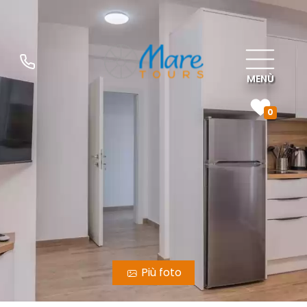
MENÙ
0
Più foto