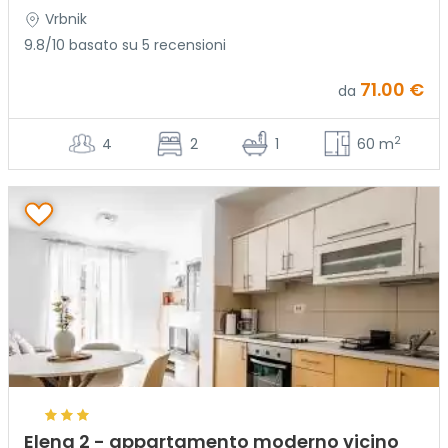
Vrbnik
9.8/10 basato su 5 recensioni
71.00 €
da
2
4
2
1
60 m
Elena 2 - appartamento moderno vicino