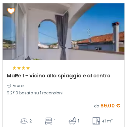
MaRe 1 - vicino alla spiaggia e al centro
Vrbnik
9.2/10 basato su 1 recensioni
69.00 €
da
2
2
1
1
41 m