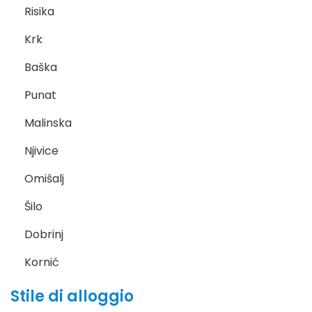
Risika
Krk
Baška
Punat
Malinska
Njivice
Omišalj
Šilo
Dobrinj
Kornić
Stile di alloggio