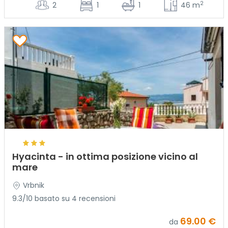
2
2
1
1
46 m
Hyacinta - in ottima posizione vicino al
mare
Vrbnik
9.3/10 basato su 4 recensioni
69.00 €
da