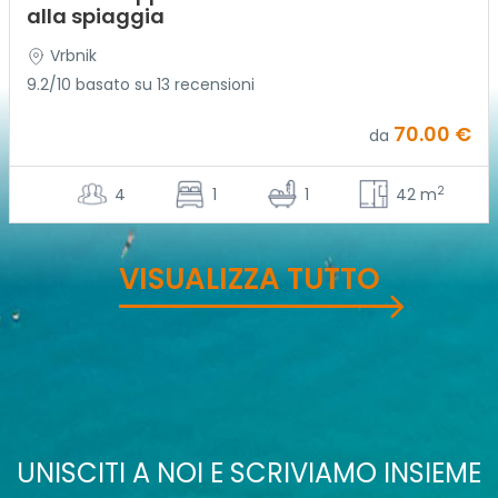
alla spiaggia
Vrbnik
9.2/10 basato su 13 recensioni
70.00 €
da
2
4
1
1
42 m
VISUALIZZA TUTTO
UNISCITI A NOI E SCRIVIAMO INSIEME