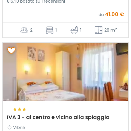
8.6/10 basato su 1 recensioni
41.00 €
da
2
2
1
1
28 m
IVA 3 - al centro e vicino alla spiaggia
Vrbnik