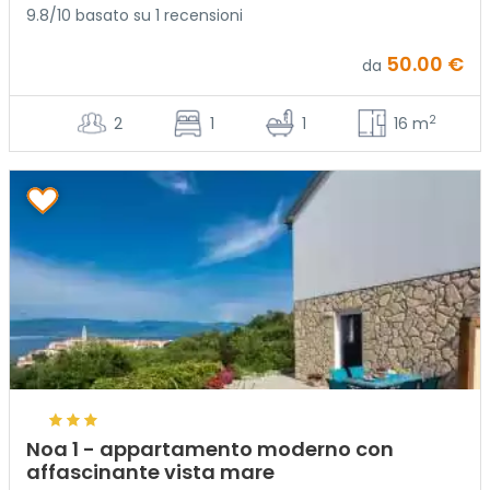
9.8/10 basato su 1 recensioni
50.00 €
da
2
2
1
1
16 m
Noa 1 - appartamento moderno con
affascinante vista mare