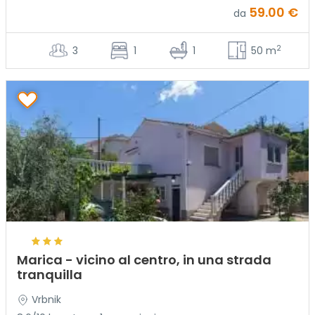
59.00 €
da
2
3
1
1
50 m
Marica - vicino al centro, in una strada
tranquilla
Vrbnik