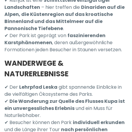
✔ Risnjak ist eine
Schnittstelle einzigartiger
Landschaften
– hier treffen die
Dinariden auf die
Alpen, die Küstenregion auf das kroatische
Binnenland und das Mittelmeer auf die
Pannonische Tiefebene
.
✔ Der Park ist geprägt von
faszinierenden
Karstphänomenen
, deren außergewöhnliche
Formationen jeden Besucher in Staunen versetzen.
WANDERWEGE &
NATURERLEBNISSE
✔ Der
Lehrpfad Leska
gibt spannende Einblicke in
die vielfältigen Ökosysteme des Parks.
✔
Die Wanderung zur Quelle des Flusses Kupa ist
ein unvergessliches Erlebnis
und ein Muss für
Naturliebhaber.
✔ Besucher können den Park
individuell erkunden
und die Länge ihrer Tour
nach persönlichen