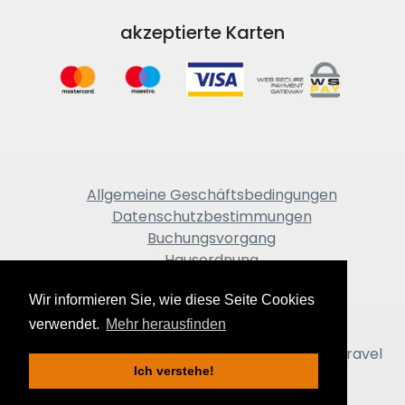
akzeptierte Karten
Allgemeine Geschäftsbedingungen
Datenschutzbestimmungen
Buchungsvorgang
Hausordnung
Impressum
Wir informieren Sie, wie diese Seite Cookies
verwendet.
Mehr herausfinden
Copyright © 2018-2026 Turistička agencija / Travel
Ich verstehe!
agency Mare Tours