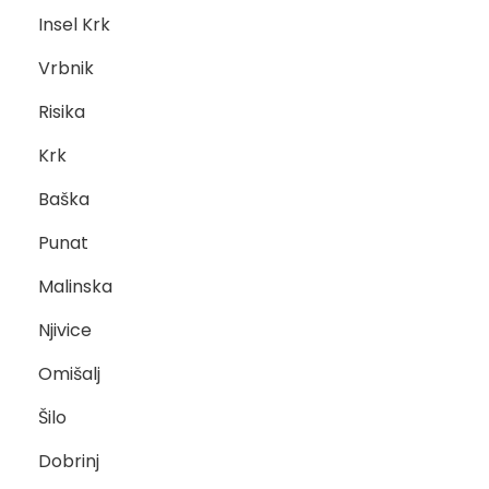
Insel Krk
Vrbnik
Risika
Krk
Baška
Punat
Malinska
Njivice
Omišalj
Šilo
Dobrinj