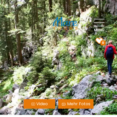
MENÜ
0
Video
Mehr Fotos