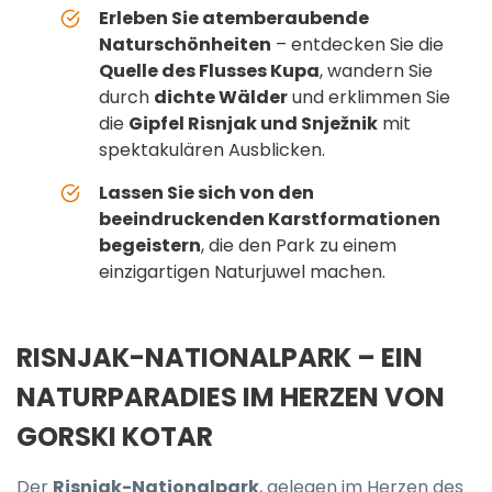
Erleben Sie atemberaubende
Naturschönheiten
– entdecken Sie die
Quelle des Flusses Kupa
, wandern Sie
durch
dichte Wälder
und erklimmen Sie
die
Gipfel Risnjak und Snježnik
mit
spektakulären Ausblicken.
Lassen Sie sich von den
beeindruckenden Karstformationen
begeistern
, die den Park zu einem
einzigartigen Naturjuwel machen.
RISNJAK-NATIONALPARK – EIN
NATURPARADIES IM HERZEN VON
GORSKI KOTAR
Der
Risnjak-Nationalpark
, gelegen im Herzen des