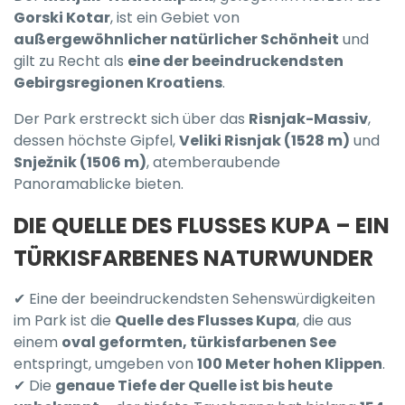
Gorski Kotar
, ist ein Gebiet von
außergewöhnlicher natürlicher Schönheit
und
gilt zu Recht als
eine der beeindruckendsten
Gebirgsregionen Kroatiens
.
Der Park erstreckt sich über das
Risnjak-Massiv
,
dessen höchste Gipfel,
Veliki Risnjak (1528 m)
und
Snježnik (1506 m)
, atemberaubende
Panoramablicke bieten.
DIE QUELLE DES FLUSSES KUPA – EIN
TÜRKISFARBENES NATURWUNDER
✔ Eine der beeindruckendsten Sehenswürdigkeiten
im Park ist die
Quelle des Flusses Kupa
, die aus
einem
oval geformten, türkisfarbenen See
entspringt, umgeben von
100 Meter hohen Klippen
.
✔ Die
genaue Tiefe der Quelle ist bis heute