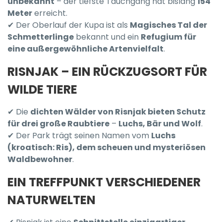
unbekannt
– der tiefste Tauchgang hat bislang
154
Meter
erreicht.
✔ Der Oberlauf der Kupa ist als
Magisches Tal der
Schmetterlinge
bekannt und ein
Refugium für
eine außergewöhnliche Artenvielfalt
.
RISNJAK – EIN RÜCKZUGSORT FÜR
WILDE TIERE
✔ Die
dichten Wälder von Risnjak bieten Schutz
für drei große Raubtiere
–
Luchs, Bär und Wolf
.
✔ Der Park trägt seinen Namen vom
Luchs
(kroatisch: Ris), dem scheuen und mysteriösen
Waldbewohner
.
EIN TREFFPUNKT VERSCHIEDENER
NATURWELTEN