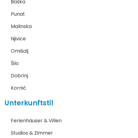
Baška
Punat
Malinska
Njivice
Omišalj
Šilo
Dobrinj
Kornić
Unterkunftstil
Ferienhäuser & Villen
Studios & Zimmer