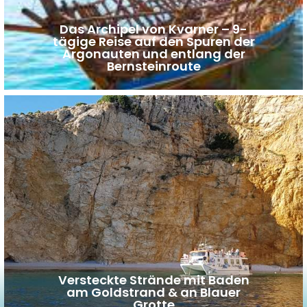
Das Archipel von Kvarner – 9-
tägige Reise auf den Spuren der
Argonauten und entlang der
Bernsteinroute
Versteckte Strände mit Baden
am Goldstrand & an Blauer
Grotte