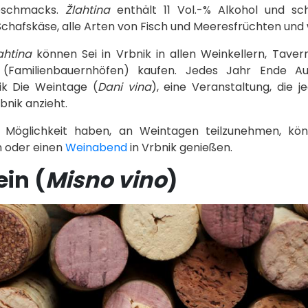
Geschmacks.
Žlahtina
enthält 11 Vol.-% Alkohol und s
chafskäse, alle Arten von Fisch und Meeresfrüchten und 
lahtina
können Sei in Vrbnik in allen Weinkellern, Taver
(Familienbauernhöfen) kaufen. Jedes Jahr Ende Aug
ik Die Weintage (
Dani vina
), eine Veranstaltung, die
nik anzieht.
 Möglichkeit haben, an Weintagen teilzunehmen, kö
 oder einen
Weinabend
in Vrbnik genießen.
ein (
Misno vino
)