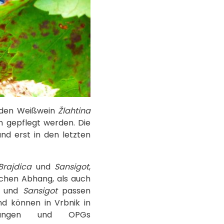
ür den Weißwein
Žlahtina
n gepflegt werden. Die
nd erst in den letzten
Brajdica
und
Sansigot
,
eichen Abhang, als auch
und
Sansigot
passen
nd können in Vrbnik in
chtungen und OPGs