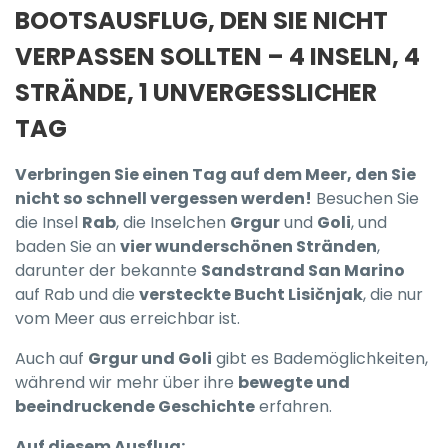
BOOTSAUSFLUG, DEN SIE NICHT
VERPASSEN SOLLTEN – 4 INSELN, 4
STRÄNDE, 1 UNVERGESSLICHER
TAG
Verbringen Sie einen Tag auf dem Meer, den Sie
nicht so schnell vergessen werden!
Besuchen Sie
die Insel
Rab
, die Inselchen
Grgur
und
Goli
, und
baden Sie an
vier wunderschönen Stränden
,
darunter der bekannte
Sandstrand San Marino
auf Rab und die
versteckte Bucht Lisičnjak
, die nur
vom Meer aus erreichbar ist.
Auch auf
Grgur und Goli
gibt es Bademöglichkeiten,
während wir mehr über ihre
bewegte und
beeindruckende Geschichte
erfahren.
Auf diesem Ausflug: