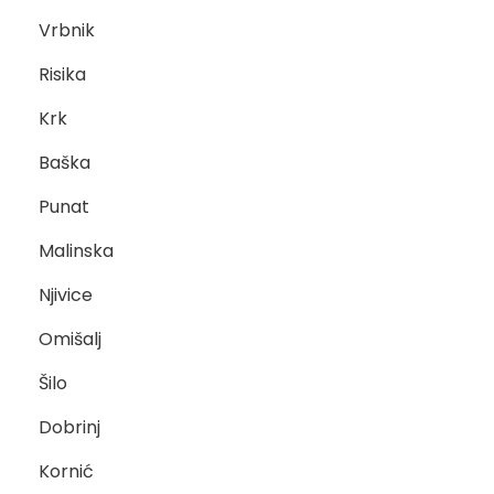
Vrbnik
Risika
Krk
Baška
Punat
Malinska
Njivice
Omišalj
Šilo
Dobrinj
Kornić