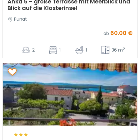
Anka 5 – große Terrasse mit Meerblick und
Blick auf die Klosterinsel
Punat
60.00 €
ab
2
2
1
1
36 m