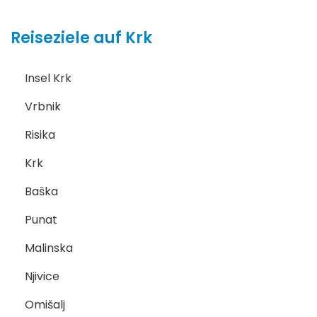
Reiseziele auf Krk
Insel Krk
Vrbnik
Risika
Krk
Baška
Punat
Malinska
Njivice
Omišalj