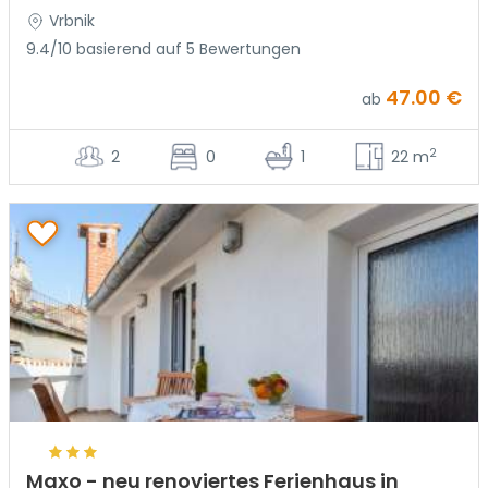
Vrbnik
9.4/10 basierend auf 5 Bewertungen
47.00 €
ab
2
2
0
1
22 m
Maxo - neu renoviertes Ferienhaus in