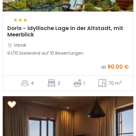
Doris - idyllische Lage in der Altstadt, mit
Meerblick
Vrbnik
9.1/10 basierend auf 10 Bewertungen
90.00 €
ab
2
4
2
1
70 m