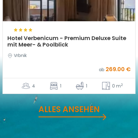
Hotel Verbenicum - Premium Deluxe Suite
mit Meer- & Poolblick
Vrbnik
269.00 €
ab
2
4
1
1
0 m
ALLES ANSEHEN